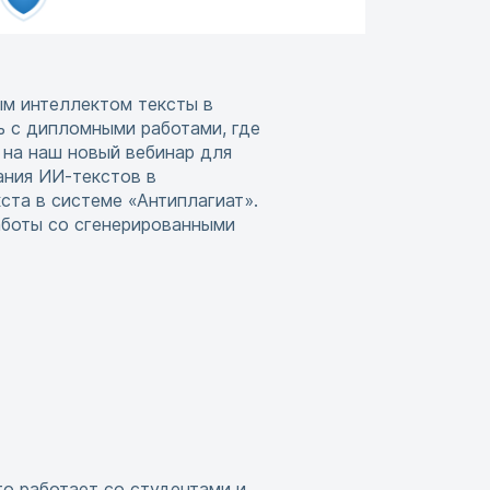
ым интеллектом тексты в
ть с дипломными работами, где
 на наш новый вебинар для
ания ИИ-текстов в
ста в системе «Антиплагиат».
аботы со сгенерированными
то работает со студентами и