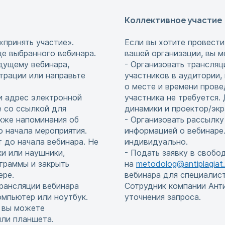
Коллективное участие
«принять участие».
Если вы хотите провести
це выбранного вебинара.
вашей организации, вы м
едущему вебинара,
- Организовать трансляц
страции или направьте
участников в аудитории,
о месте и времени прове
и адрес электронной
участника не требуется
е со ссылкой для
динамики и проектор/экр
акже напоминания об
- Организовать рассылку
до начала мероприятия.
информацией о вебинаре.
т до начала вебинара. Не
индивидуально.
и или наушники,
- Подать заявку в свобо
граммы и закрыть
на
metodolog@antiplagiat.
ере.
вебинара для специалис
рансляции вебинара
Сотрудник компании Ант
мпьютер или ноутбук.
уточнения запроса.
, вы можете
или планшета.