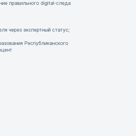
ие правильного digital-следа
ля через экспертный статус;
разования Республиканского
оцент