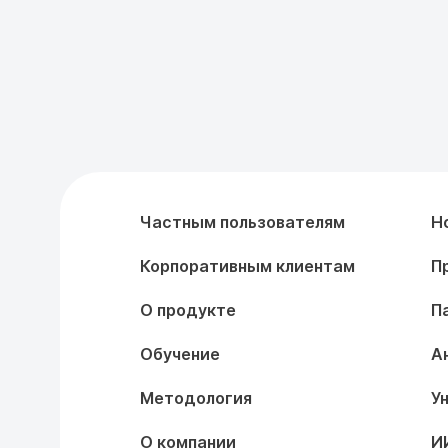
Частным пользователям
Н
Корпоративным клиентам
П
О продукте
П
Обучение
А
Методология
У
О компании
И