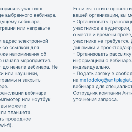
«принять участие».
Если вы хотите провести
це выбранного вебинара.
вашей организации, вы м
едущему вебинара,
- Организовать трансляц
страции или направьте
участников в аудитории,
о месте и времени прове
и адрес электронной
участника не требуется
е со ссылкой для
динамики и проектор/экр
акже напоминания об
- Организовать рассылку
до начала мероприятия.
информацией о вебинаре.
т до начала вебинара. Не
индивидуально.
и или наушники,
- Подать заявку в свобо
граммы и закрыть
на
metodolog@antiplagiat.
ере.
вебинара для специалис
рансляции вебинара
Сотрудник компании Ант
мпьютер или ноутбук.
уточнения запроса.
, вы можете
или планшета.
ть проводное
i-fi).