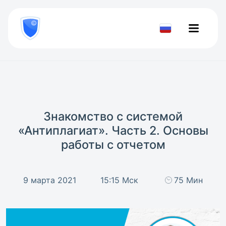
8
800
777-
Проверить
81-
документ
28
Знакомство с системой
«Антиплагиат». Часть 2. Основы
работы с отчетом
9 марта 2021
15:15 Мск
75 Мин