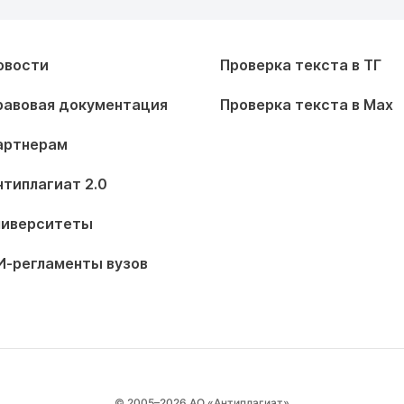
овости
Проверка текста в ТГ
равовая документация
Проверка текста в Max
артнерам
нтиплагиат 2.0
ниверситеты
И-регламенты вузов
© 2005–2026 АО «Антиплагиат»