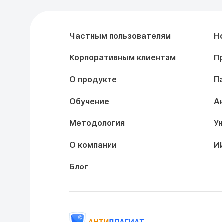
Частным пользователям
Н
Корпоративным клиентам
П
О продукте
П
Обучение
А
Методология
У
О компании
И
Блог