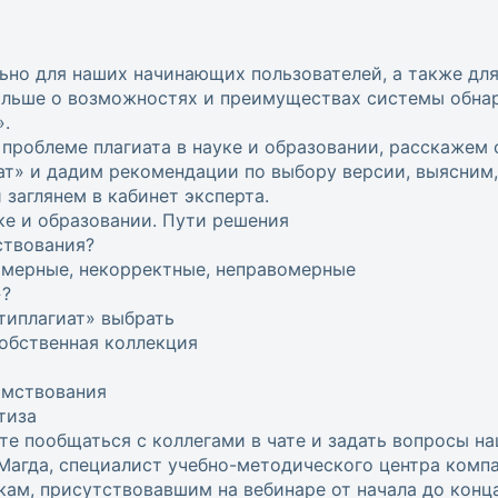
ьно для наших начинающих пользователей, а также для
больше о возможностях и преимуществах системы обна
».
 проблеме плагиата в науке и образовании, расскажем
ат» и дадим рекомендации по выбору версии, выясним,
 заглянем в кабинет эксперта.
ке и образовании. Пути решения
ствования?
омерные, некорректные, неправомерные
»?
типлагиат» выбрать
Собственная коллекция
имствования
тиза
те пообщаться с коллегами в чате и задать вопросы н
Магда, специалист учебно-методического центра комп
м, присутствовавшим на вебинаре от начала до конца