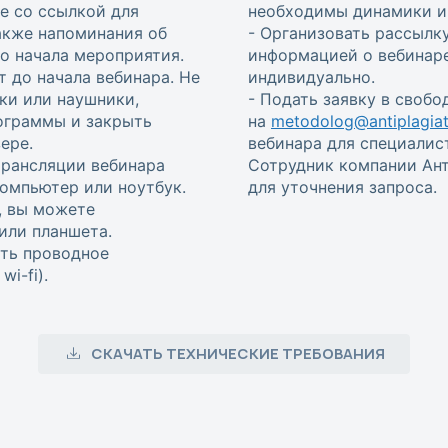
е со ссылкой для
необходимы динамики и 
также напоминания об
- Организовать рассылку
 до начала мероприятия.
информацией о вебинаре
т до начала вебинара. Не
индивидуально.
ки или наушники,
- Подать заявку в своб
ограммы и закрыть
на
metodolog@antiplagiat
ере.
вебинара для специалис
трансляции вебинара
Сотрудник компании Ант
омпьютер или ноутбук.
для уточнения запроса.
, вы можете
или планшета.
ть проводное
i-fi).
СКАЧАТЬ ТЕХНИЧЕСКИЕ ТРЕБОВАНИЯ