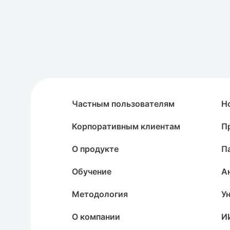
Частным пользователям
Н
Корпоративным клиентам
П
О продукте
П
Обучение
А
Методология
У
О компании
И