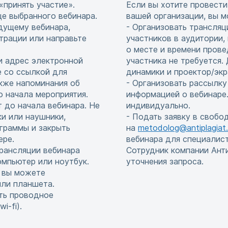
«принять участие».
Если вы хотите провести
це выбранного вебинара.
вашей организации, вы м
едущему вебинара,
- Организовать трансляц
страции или направьте
участников в аудитории,
о месте и времени прове
и адрес электронной
участника не требуется
е со ссылкой для
динамики и проектор/экр
акже напоминания об
- Организовать рассылку
до начала мероприятия.
информацией о вебинаре.
т до начала вебинара. Не
индивидуально.
и или наушники,
- Подать заявку в свобо
граммы и закрыть
на
metodolog@antiplagiat.
ере.
вебинара для специалис
рансляции вебинара
Сотрудник компании Ант
мпьютер или ноутбук.
уточнения запроса.
, вы можете
или планшета.
ть проводное
i-fi).