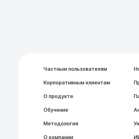
Частным пользователям
Н
Корпоративным клиентам
П
О продукте
П
Обучение
А
Методология
У
О компании
И