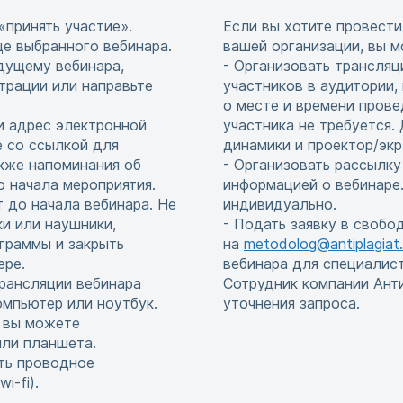
«принять участие».
Если вы хотите провести
це выбранного вебинара.
вашей организации, вы м
едущему вебинара,
- Организовать трансляц
страции или направьте
участников в аудитории,
о месте и времени прове
и адрес электронной
участника не требуется
е со ссылкой для
динамики и проектор/экр
акже напоминания об
- Организовать рассылку
до начала мероприятия.
информацией о вебинаре.
т до начала вебинара. Не
индивидуально.
и или наушники,
- Подать заявку в свобо
граммы и закрыть
на
metodolog@antiplagiat.
ере.
вебинара для специалис
рансляции вебинара
Сотрудник компании Ант
мпьютер или ноутбук.
уточнения запроса.
, вы можете
или планшета.
ть проводное
i-fi).