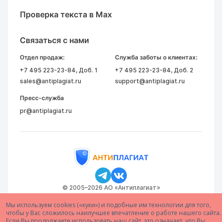
Проверка текста в Max
Связаться с нами
Отдел продаж:
Служба заботы о клиентах:
+7 495 223-23-84
, Доб. 1
+7 495 223-23-84
, Доб. 2
sales@antiplagiat.ru
support@antiplagiat.ru
Пресс-служба
pr@antiplagiat.ru
© 2005–2026 АО «Антиплагиат»
Мы используем cookies («куки») и подобные им технологии для того,
чтобы у Вас сложилось наилучшее впечатление о работе нашего сайта.
Если Вы продолжаете использовать наш сайт, это означает, что Вы