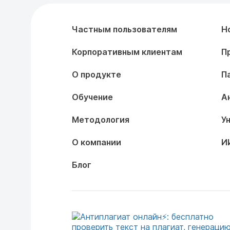
Частным пользователям
Н
Корпоративным клиентам
П
О продукте
П
Обучение
А
Методология
У
О компании
И
Блог