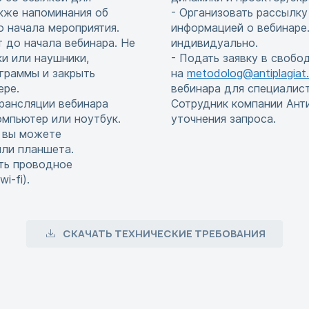
акже напоминания об
- Организовать рассылку
до начала мероприятия.
информацией о вебинаре.
т до начала вебинара. Не
индивидуально.
и или наушники,
- Подать заявку в свобо
граммы и закрыть
на
metodolog@antiplagiat.
ере.
вебинара для специалис
рансляции вебинара
Сотрудник компании Ант
мпьютер или ноутбук.
уточнения запроса.
, вы можете
или планшета.
ть проводное
i-fi).
СКАЧАТЬ ТЕХНИЧЕСКИЕ ТРЕБОВАНИЯ