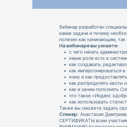
Вебинар разработан специаль
какие задачи и почему необх
полезен как начинающим, так
На вебинаре вы узнаете:
с чего начать администр
какие роли есть в систем
как создавать, редактиро
как имперсонироваться в
кому и как предоставлять
как распределять квоты н
как и зачем пополнять С
что такое «Индекс одобр
как использовать статист
Также вы сможете задать св
Спикер:
Анастасия Дмитриевн
СЕРТИФИКАТЫ всем участника
ВНИМАНИЕ! Количество мест 