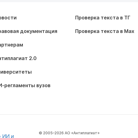
овости
Проверка текста в ТГ
равовая документация
Проверка текста в Max
артнерам
нтиплагиат 2.0
ниверситеты
И-регламенты вузов
© 2005–2026 АО «Антиплагиат»