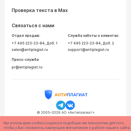
Проверка текста в Max
Связаться с нами
Отдел продаж:
Служба заботы о клиентах:
+7 495 223-23-84
, Доб. 1
+7 495 223-23-84
, Доб. 2
sales@antiplagiat.ru
support@antiplagiat.ru
Пресс-служба
pr@antiplagiat.ru
© 2005–2026 АО «Антиплагиат»
Мы используем cookies («куки») и подобные им технологии для того,
чтобы у Вас сложилось наилучшее впечатление о работе нашего сайта.