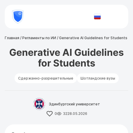
8
800
777-
Проверить
81-
документ
28
Главная
/
Регламенты по ИИ
/
Generative AI Guidelines for Students
Generative AI Guidelines
for Students
Сдержанно-разрешительные
Шотландские вузы
Эдинбургский университет
0
32
28.05.2026