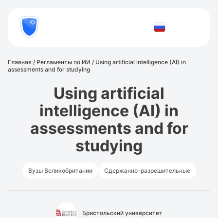
8
800
777-
Проверить
81-
документ
28
Главная
/
Регламенты по ИИ
/
Using artificial intelligence (AI) in
assessments and for studying
Using artificial
intelligence (AI) in
assessments and for
studying
Вузы Великобритании
Сдержанно-разрешительные
Бристольский университет