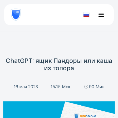
8
800
777-
Проверить
81-
документ
28
ChatGPT: ящик Пандоры или каша
из топора
16 мая 2023
15:15 Мск
90 Мин