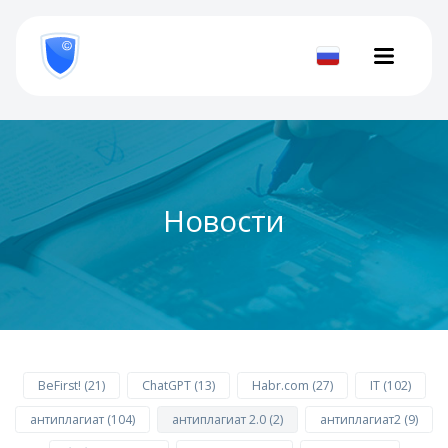
8
800
777-
Проверить
81-
28
документ
Новости
BeFirst! (21)
ChatGPT (13)
Habr.com (27)
IT (102)
антиплагиат (104)
антиплагиат 2.0 (2)
антиплагиат2 (9)