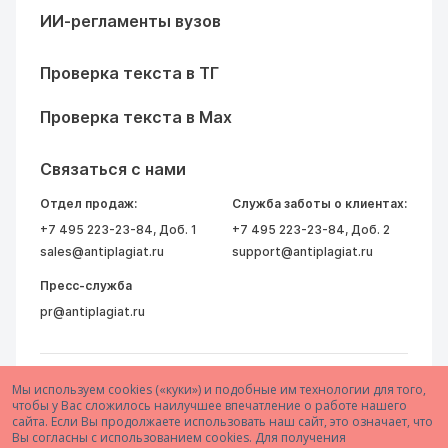
ИИ-регламенты вузов
Проверка текста в ТГ
Проверка текста в Max
Связаться с нами
Отдел продаж:
Служба заботы о клиентах:
+7 495 223-23-84
, Доб. 1
+7 495 223-23-84
, Доб. 2
sales@antiplagiat.ru
support@antiplagiat.ru
Пресс-служба
pr@antiplagiat.ru
Мы используем cookies («куки») и подобные им технологии для того,
чтобы у Вас сложилось наилучшее впечатление о работе нашего
сайта. Если Вы продолжаете использовать наш сайт, это означает, что
Вы согласны с использованием cookies. Для получения