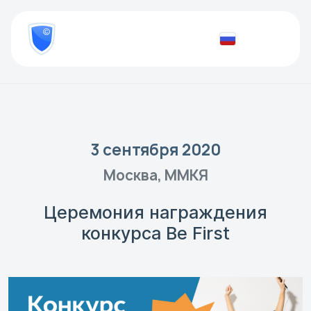
8
800
777-
Проверить
81-
документ
28
3 сентября 2020
Москва, ММКЯ
Церемония награждения
конкурса Be First