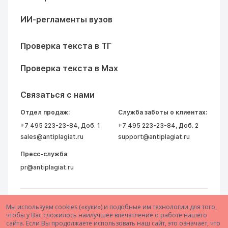
ИИ-регламенты вузов
Проверка текста в ТГ
Проверка текста в Max
Связаться с нами
Отдел продаж:
Служба заботы о клиентах:
+7 495 223-23-84
, Доб. 1
+7 495 223-23-84
, Доб. 2
sales@antiplagiat.ru
support@antiplagiat.ru
Пресс-служба
pr@antiplagiat.ru
Мы используем cookies («куки») и подобные им технологии для того,
чтобы у Вас сложилось наилучшее впечатление о работе нашего
сайта. Если Вы продолжаете использовать наш сайт, это означает, что