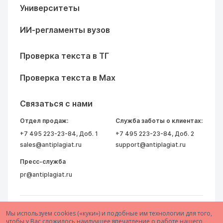
Университеты
ИИ-регламенты вузов
Проверка текста в ТГ
Проверка текста в Max
Связаться с нами
Отдел продаж:
Служба заботы о клиентах:
+7 495 223-23-84
, Доб. 1
+7 495 223-23-84
, Доб. 2
sales@antiplagiat.ru
support@antiplagiat.ru
Пресс-служба
pr@antiplagiat.ru
Мы используем cookies («куки») и подобные им технологии для того,
чтобы у Вас сложилось наилучшее впечатление о работе нашего