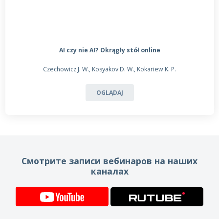
AI czy nie AI? Okrągły stół online
Czechowicz J. W., Kosyakov D. W., Kokariew K. P.
OGLĄDAJ
Смотрите записи вебинаров на наших
каналах