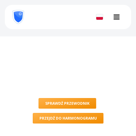
8
800
777-
Sprawdź
81-
28
dokument
Bezpłatne seminaria
szkoleniowe
SPRAWDŹ PRZEWODNIK
PRZEJDŹ DO HARMONOGRAMU