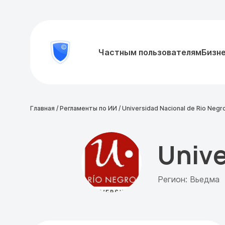
8
Частным пользователям
Бизн
Проверить
800
документ
777-
81-
28
Главная
/
Регламенты по ИИ
/
Universidad Nacional de Rio Negr
Unive
Регион: Вьедма