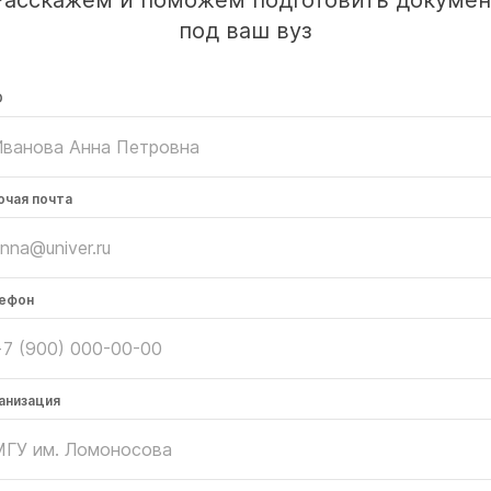
Расскажем и поможем подготовить докумен
под ваш вуз
О
очая почта
ефон
анизация