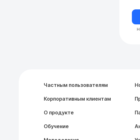
Н
Частным пользователям
Н
Корпоративным клиентам
П
О продукте
П
Обучение
А