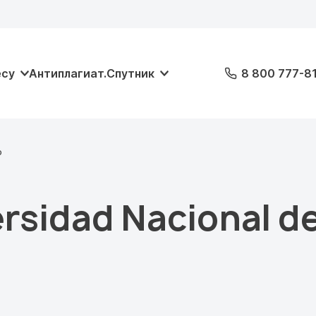
есу
Антиплагиат.Спутник
8 800 777-8
o
rsidad Nacional d