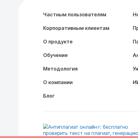
Частным пользователям
Н
Корпоративным клиентам
П
О продукте
П
Обучение
А
Методология
У
О компании
И
Блог