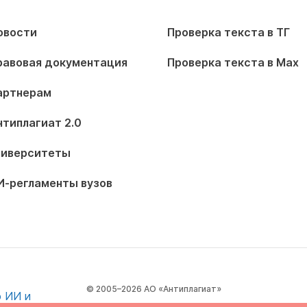
овости
Проверка текста в ТГ
равовая документация
Проверка текста в Max
артнерам
нтиплагиат 2.0
ниверситеты
И-регламенты вузов
© 2005–2026 АО «Антиплагиат»