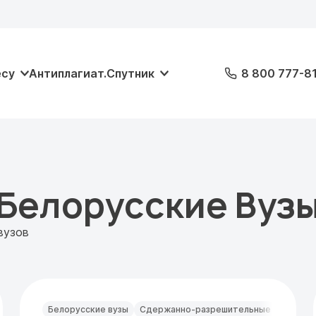
есу
Антиплагиат.Спутник
8 800 777-8
Белорусские Вуз
вузов
Белорусские вузы
Сдержанно-разрешительные