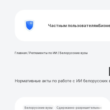
8
Частным пользователям
Бизн
Проверить
800
документ
777-
81-
28
Главная
/
Регламенты по ИИ
/
Белорусские вузы
Нормативные акты по работе с ИИ белорусских 
Белорусские вузы
Сдержанно-разрешительные