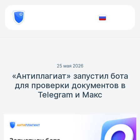
8
800
777-
Проверить
81-
документ
28
25 мая 2026
«Антиплагиат» запустил бота
для проверки документов в
Telegram и Mакс