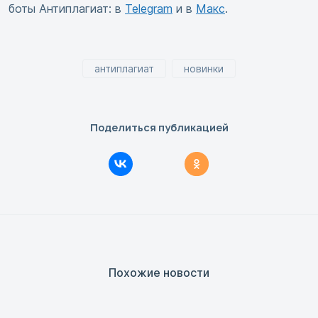
боты Антиплагиат: в
Telegram
и в
Макс
.
антиплагиат
новинки
Поделиться публикацией
Похожие новости